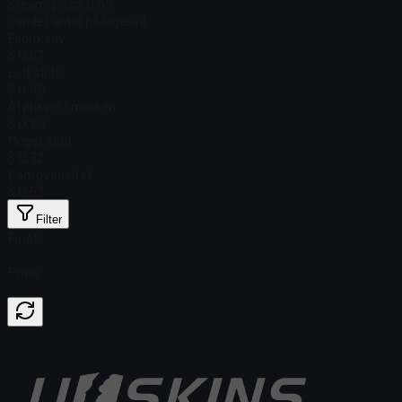
Steam-pris
$ 0,49
Samlet antal på lager
49
Fabriksny
$ 0,67
Lidt slidt
$ 0,46
Afprøvet i marken
$ 0,20
Meget slidt
$ 0,32
Kampvansiret
$ 0,53
Filter
Float
Price