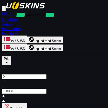
Lej skins
Leje uden depositum
Køb skins
Sælg skins
Indløs skins
Køb via API
DA / $USD
Log ind med Steam
DA / $USD
Log ind med Steam
Filtre
Pris
Fra
$
Til
$