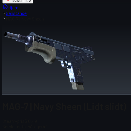
Nulstil filtre
Hjem
Genstande
MAG-7 | Navy Sheen
MAG-7 | Navy Sheen (Lidt slidt)
Steam-pris
$ 0,49
Samlet antal på lager
49