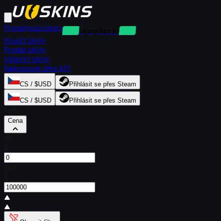
Pronajmout skiny
Pronájmy bez kauce
Koupit skiny
Prodat skiny
Uplatnit skiny
Nakupovat přes API
CS / $USD
Přihlásit se přes Steam
CS / $USD
Přihlásit se přes Steam
Filtry
Cena
Od
$
Do
$