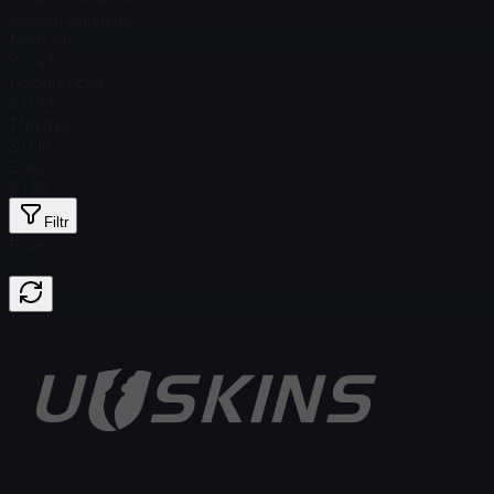
Celkem skladem
27
Normální
$ 0,43
Holografická
$ 0,33
Třpytivá
$ 0,16
Zlatá
$ 1,22
Filtr
Price