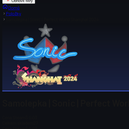
Obnovit filtry
Domů
Položky
Samolepka | Sonic | Perfect World Shanghai 2024
Samolepka | Sonic | Perfect Wo
Cena Steam
$ 0,03
Celkem skladem
27
Cena Steam
$ 0,03