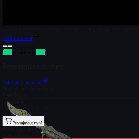
Prodávejte své CS2 skiny na UUSKINS. P2P prodej je nyní spuštěn.
Začít prodávat
Pronájmy bez kauce
Pronajměte si skiny
Zobrazit více skinů
Motýlek (★) | Safari Mesh
Field-Tested
$ 2,18
/dag
Doba pronájmu:
8 Dny
Celkem:
$ 17,44
Pronajmout nyní
Nůž Bowie (★) | Lore
Field-Tested