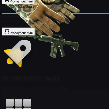
Pronajmout nyní
M4A1-S | Moss Quartz
Factory New
$ 0,53
/dag
Doba pronájmu:
8 Dny
Celkem:
$ 4,24
Pronajmout nyní
Bez obchodního zámku
Užijte si 10minutové doručení bez čekání