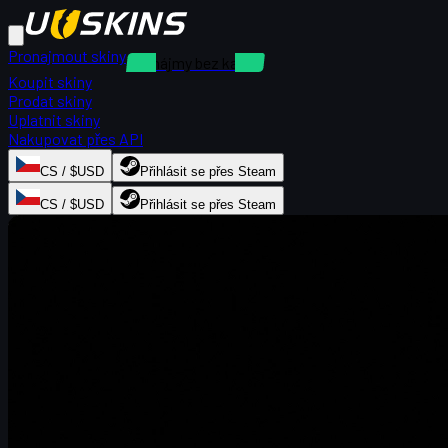
Pronajmout skiny
Pronájmy bez kauce
Koupit skiny
Prodat skiny
Uplatnit skiny
Nakupovat přes API
CS / $USD
Přihlásit se přes Steam
CS / $USD
Přihlásit se přes Steam