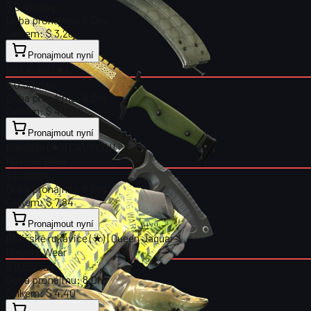
$ 0,40
/dag
Doba pronájmu:
8 Dny
Celkem:
$ 3,20
Pronajmout nyní
Nůž Kukri (★)
$ 0,50
/dag
Doba pronájmu:
8 Dny
Celkem:
$ 4,00
Pronajmout nyní
Bandáže (★) | CAUTION!
Minimal Wear
$ 0,98
/dag
Doba pronájmu:
8 Dny
Celkem:
$ 7,84
Pronajmout nyní
Řidičské rukavice (★) | Queen Jaguar
Minimal Wear
$ 0,55
/dag
Doba pronájmu:
8 Dny
Celkem:
$ 4,40