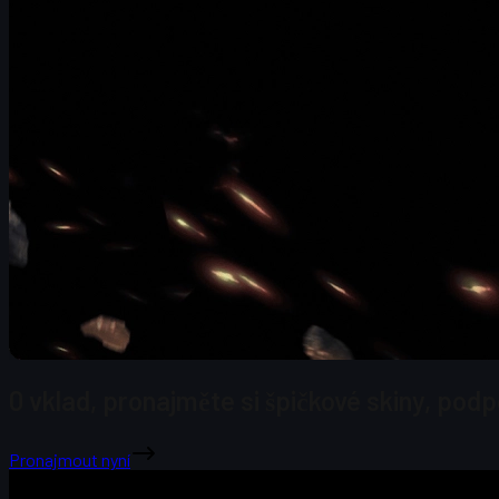
0 vklad, pronajměte si špičkové skiny, pod
Pronajmout nyní