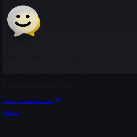
Kvalitní zákaznická podpora
Okamžitá nápověda přes chat, e-mail nebo Discord
Populární položky CS2
Zobrazit všechny položky
Puška