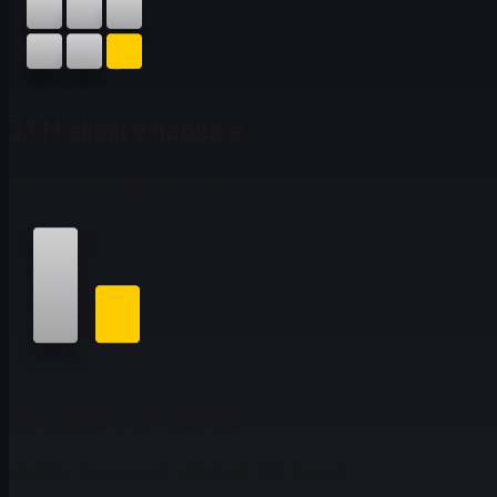
3.5M skinů v nabídce
Najděte každý styl, který se hodí k vaší výbavě
30% pod tržní cenou
Ušetřete více na svých oblíbených CS2 skinech