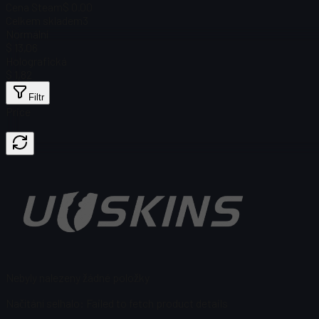
Cena Steam
$ 0.00
Celkem skladem
3
Normální
$ 13,06
Holografická
$ 1,82
Filtr
Price
Nebyly nalezeny žádné položky
Načítání selhalo
:
Failed to fetch product details