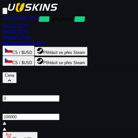
Pronajmout skiny
Pronájmy bez kauce
Koupit skiny
Prodat skiny
Uplatnit skiny
Nakupovat přes API
CS / $USD
Přihlásit se přes Steam
CS / $USD
Přihlásit se přes Steam
Filtry
Cena
Od
$
Do
$