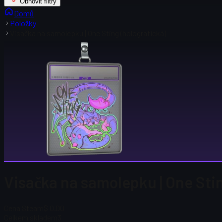
Obnovit filtry
Domů
Položky
Visačka na samolepku | One Sting (holografická)
Visačka na samolepku | One Stin
Cena Steam
$ 0.00
Celkem skladem
3