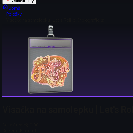
Obnovit filtry
Domů
Položky
Visačka na samolepku | Let's Roll-oll (holografická)
Visačka na samolepku | Let's Rol
Cena Steam
$ 0.00
Celkem skladem
1