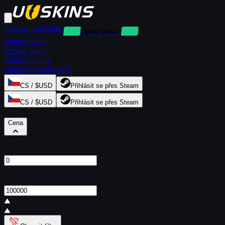
Pronajmout skiny
Pronájmy bez kauce
Koupit skiny
Prodat skiny
Uplatnit skiny
Nakupovat přes API
CS / $USD
Přihlásit se přes Steam
CS / $USD
Přihlásit se přes Steam
Filtry
Cena
Od
$
Do
$