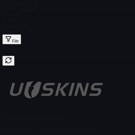
Cena Steam
$ 0.00
Celkem skladem
1
Normální
$ 0.00
Holografická
$ 25,65
Filtr
Price
Nebyly nalezeny žádné položky
Načítání selhalo
:
Failed to fetch product details