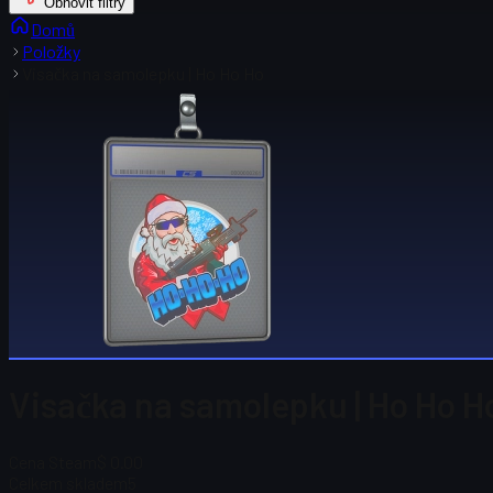
Obnovit filtry
Domů
Položky
Visačka na samolepku | Ho Ho Ho
Visačka na samolepku | Ho Ho H
Cena Steam
$ 0.00
Celkem skladem
5