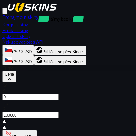
Pronajmout skiny
Pronájmy bez kauce
Koupit skiny
Prodat skiny
Uplatnit skiny
Nakupovat přes API
CS / $USD
Přihlásit se přes Steam
CS / $USD
Přihlásit se přes Steam
Filtry
Cena
Od
$
Do
$