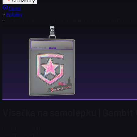
Obnovit filtry
Domů
Položky
Visačka na samolepku | Gambit Gaming (holografická) | PGL Sto
Visačka na samolepku | Gambit 
Cena Steam
$ 0.00
Celkem skladem
3