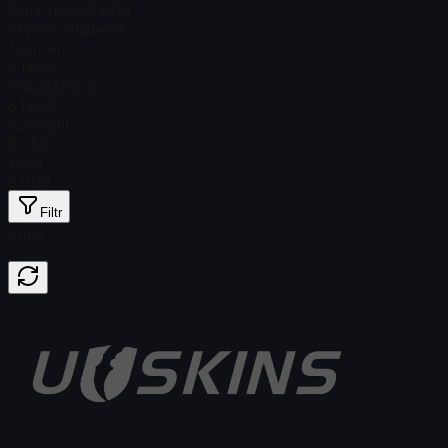
Cena Steam
$ 0.00
Celkem skladem
3
Normální
$ 13,04
Holografická
$ 15,03
Speciální
$ 7,50
Zlatá
$ 0.00
Filtr
Price