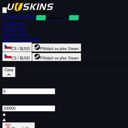
Pronajmout skiny
Pronájmy bez kauce
Koupit skiny
Prodat skiny
Uplatnit skiny
Nakupovat přes API
CS / $USD
Přihlásit se přes Steam
CS / $USD
Přihlásit se přes Steam
Filtry
Cena
Od
$
Do
$