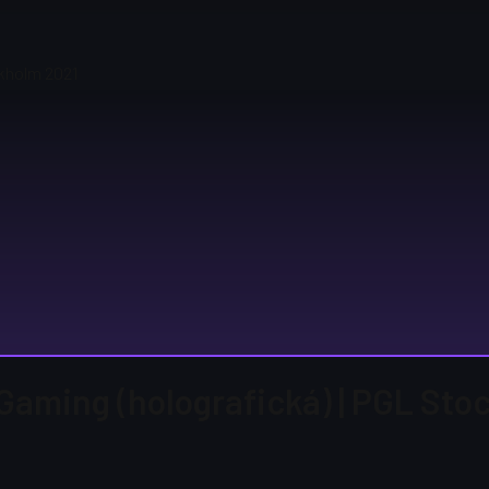
ckholm 2021
Gaming (holografická) | PGL Sto