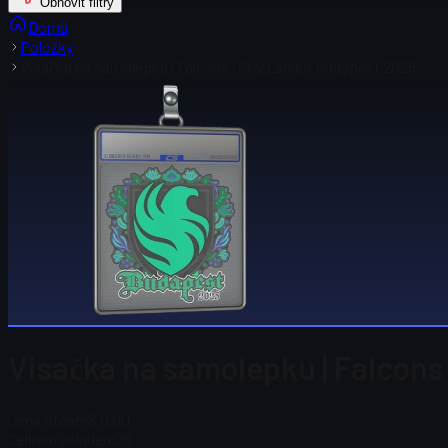
Obnovit filtry
Domů
Položky
Visačka na samolepku | Falcons | StarLadder Budapest 2025
Visačka na samolepku | Falcons
Cena Steam
$ 0.00
Celkem skladem
26