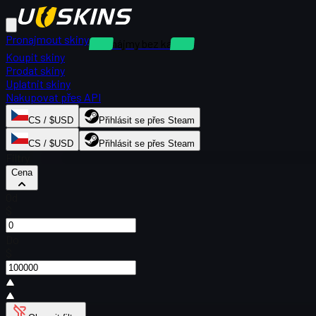
Pronajmout skiny
Pronájmy bez kauce
Koupit skiny
Prodat skiny
Uplatnit skiny
Nakupovat přes API
CS / $USD
Přihlásit se přes Steam
CS / $USD
Přihlásit se přes Steam
Filtry
Cena
Od
$
Do
$