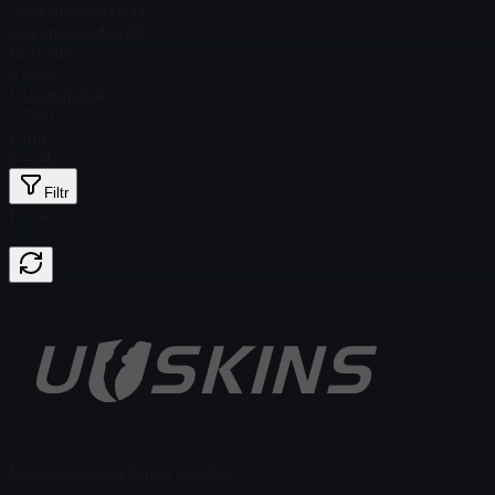
Cena Steam
$ 0.00
Celkem skladem
26
Normální
$ 0,46
Holografická
$ 3,80
Zlatá
$ 4,41
Filtr
Price
Nebyly nalezeny žádné položky