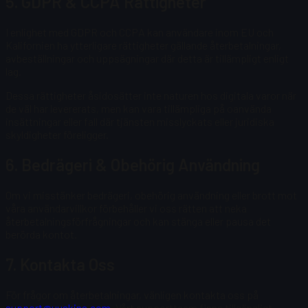
5. GDPR & CCPA Rättigheter
I enlighet med GDPR och CCPA kan användare inom EU och
Kalifornien ha ytterligare rättigheter gällande återbetalningar,
avbeställningar och uppsägningar där detta är tillämpligt enligt
lag.
Dessa rättigheter åsidosätter inte naturen hos digitala varor när
de väl har levererats, men kan vara tillämpliga på oanvända
insättningar eller fall där tjänsten misslyckats eller juridiska
skyldigheter föreligger.
6. Bedrägeri & Obehörig Användning
Om vi misstänker bedrägeri, obehörig användning eller brott mot
våra användarvillkor förbehåller vi oss rätten att neka
återbetalningsförfrågningar och kan stänga eller pausa det
berörda kontot.
7. Kontakta Oss
För frågor om återbetalningar, vänligen kontakta oss på
support@uuskins.com
. Vårt supportteam finns tillgängligt