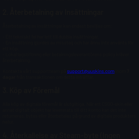
2. Återbetalning av Insättningar
Återbetalning av insättningar kan endast beviljas om:
- Ett tekniskt fel har lett till dubbla insättningar.
- En insättning gjordes av misstag och har ännu inte använts för
ett köp.
- Lokal lagstiftning eller betalningsleverantörens policy kräver
återbetalning.
Kontakta vårt supportteam på
support@uuskins.com
inom
7
dagar
från transaktionen om detta inträffar.
3. Köp av Föremål
Alla köp av digitala föremål är slutgiltiga. När ett CSGO-skin eller
annat digitalt objekt har levererats till ditt konto kan det inte
returneras, bytas eller återbetalas på grund av digitala produkters
natur.
4. Återkallelse av Steam-byte (Ingen