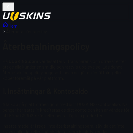
Hem
Återbetalningspolicy
Återbetalningspolicy
På
UUSKINS.com
värdesätter vi transparens och strävar efter
att ge alla kunder en smidig och rättvis upplevelse. Läs denna
återbetalningspolicy noggrant innan du gör en insättning eller
köper föremål på vår plattform.
1. Insättningar & Kontosaldo
Alla köp på plattformen görs med ditt UUSKINS-kontosaldo. När
pengar har satts in krediteras de ditt konto och kan användas för
att köpa CSGO2-skins eller andra digitala produkter.
Insatta medel är i regel inte återbetalningsbara, såvida det inte
krävs enligt lag eller i särskilda fall som beskrivs nedan.