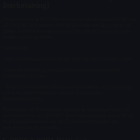
återbetalning)
Om du accepterar ett Steam-byteserbjudande kopplat till ett köp
på UUSKINS och senare väljer att återkalla eller ångra bytet på
Steam, kommer transaktionen fortfarande att betraktas som
slutförd på vår plattform.
I sådana fall:
- Hela orderbeloppet kommer att dras från ditt UUSKINS-saldo.
- Ingen återbetalning, saldoåterföring eller kompensation
kommer att utfärdas.
- Byten som återkallas efter leverans betraktas som slutgiltiga
och ej återbetalningsbara, oavsett Steams egna
återkallelsesystem.
Återkallelser av Steam-byten regleras av Steams policyer och
kontrolleras inte av UUSKINS. Användare ansvarar själva för att
förstå konsekvenserna av att återkalla ett byte efter att
leveransen har accepterats.