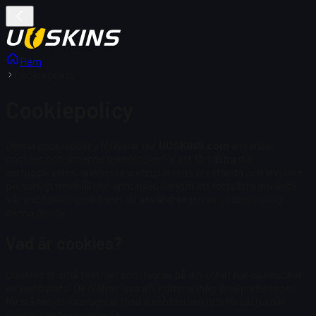
Hem
Cookiepolicy
Cookiepolicy
Denna cookiepolicy förklarar hur
UUSKINS.com
använder
cookies och liknande teknologier för att förbättra din
surfupplevelse, analysera webbplatsens prestanda och leverera
personligt innehåll och annonser. Genom att fortsätta använda
vår webbplats godkänner du användningen av cookies enligt
denna policy.
Vad är cookies?
Cookies är små textfiler som lagras på din enhet när du besöker
en webbplats. De hjälper oss att komma ihåg dina preferenser,
förstå hur du interagerar med webbplatsen och förbättra din
övergripande upplevelse.