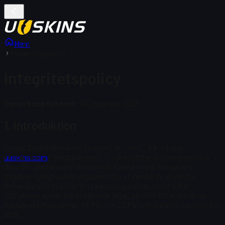
Hem
Integritetspolicy
Integritetspolicy
Senast uppdaterad:
9 september 2025
1. Introduktion
Vertex Digital Global UK Limited ("vi", "oss", "vår") driver
uuskins.com
(”Webbplatsen”). Vi värdesätter din integritet och
dina rättigheter inom dataskydd. Denna integritetspolicy
förklarar tydligt och transparent hur vi samlar in, använder,
behandlar och skyddar dina personuppgifter, samt vilka
rättigheter du har enligt gällande lagar, särskilt EU:s allmänna
dataskyddsförordning (GDPR), UK GDPR och Data Protection Act
2018.