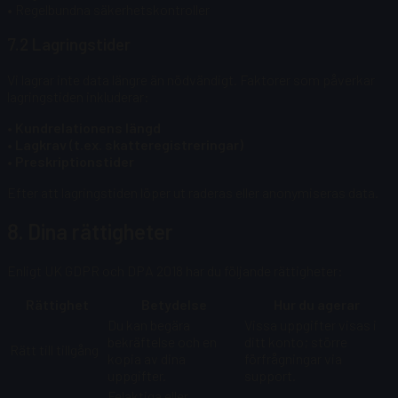
• Regelbundna säkerhetskontroller
7.2 Lagringstider
Vi lagrar inte data längre än nödvändigt. Faktorer som påverkar
lagringstiden inkluderar:
• Kundrelationens längd
• Lagkrav (t.ex. skatteregistreringar)
• Preskriptionstider
Efter att lagringstiden löper ut raderas eller anonymiseras data.
8. Dina rättigheter
Enligt UK GDPR och DPA 2018 har du följande rättigheter:
Rättighet
Betydelse
Hur du agerar
Du kan begära
Vissa uppgifter visas i
bekräftelse och en
ditt konto; större
Rätt till tillgång
kopia av dina
förfrågningar via
uppgifter.
support.
Felaktiga eller