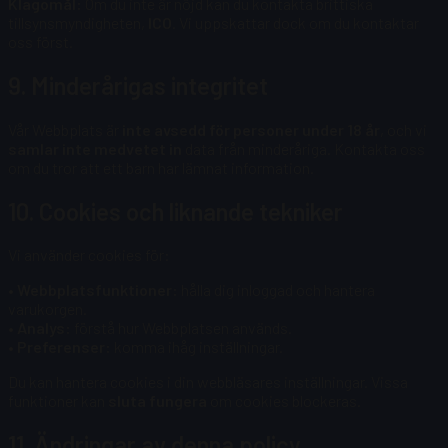
Klagomål:
Om du inte är nöjd kan du kontakta brittiska
tillsynsmyndigheten,
ICO
. Vi uppskattar dock om du kontaktar
oss först.
9. Minderårigas integritet
Vår Webbplats är
inte avsedd för personer under 18 år
, och vi
samlar inte medvetet in
data från minderåriga. Kontakta oss
om du tror att ett barn har lämnat information.
10. Cookies och liknande tekniker
Vi använder cookies för:
• Webbplatsfunktioner:
hålla dig inloggad och hantera
varukorgen.
• Analys:
förstå hur Webbplatsen används.
• Preferenser:
komma ihåg inställningar.
Du kan hantera cookies i din webbläsares inställningar. Vissa
funktioner kan
sluta fungera
om cookies blockeras.
11. Ändringar av denna policy