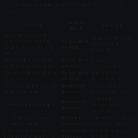
Tabellen nedan sammanfattar våra ändamål, rättsliga grunder
och datatyper:
Rättslig
Ändamål
Datatyper
grund
Skapa och hantera ditt
Steam-profil, e-post,
konto; autentisera via
Fullgörande
transaktioner,
Steam; leverera virtuella
av avtal
enhets-ID.
objekt.
Skicka orderbekräftelser
Fullgörande
E-post,
och handelsmeddelanden.
av avtal
orderinformation.
Bearbeta saldoinsättningar
Fullgörande
Transaktioner,
och ge köphistorik.
av avtal
betalningstoken.
Förebygga bedrägerier och
Berättigat
Steam-data, IP-
skydda användare.
intresse
adress, enhetsinfo.
Kontaktdata,
Berättigat
Bemöta supportärenden.
kommunikation,
intresse
kontodata.
Följa lagkrav såsom skatt
Rättslig
Transaktionsregister,
och redovisning.
skyldighet
kontoinformation.
Analysera och förbättra
Berättigat
Användningsdata,
webbplatsens prestanda.
intresse
cookies.