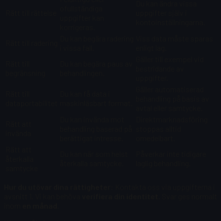
Du kan ändra vissa
ofullständiga
Rätt till rättelse
uppgifter själv i
uppgifter kan
kontoinställningarna.
korrigeras.
Du kan begära radering
Viss data måste sparas
Rätt till radering
i vissa fall.
enligt lag.
Gäller till exempel vid
Rätt till
Du kan begära paus av
bestridande av
begränsning
behandlingen.
uppgifter.
Gäller automatiserad
Rätt till
Du kan få data i
behandling på basis av
dataportabilitet
maskinläsbart format.
avtal eller samtycke.
Du kan invända mot
Direktmarknadsföring
Rätt att
behandling baserad på
stoppas alltid
invända
berättigat intresse.
omedelbart.
Rätt att
Du kan när som helst
Påverkar inte tidigare
återkalla
återkalla samtycke.
laglig behandling.
samtycke
Hur du utövar dina rättigheter:
Kontakta oss via uppgifterna i
avsnitt 1. Vi kan behöva
verifiera din identitet
. Svar ges normalt
inom
en månad
.