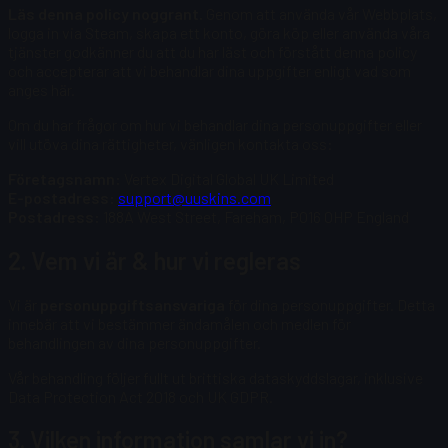
Läs denna policy noggrant.
Genom att använda vår Webbplats,
logga in via Steam, skapa ett konto, göra köp eller använda våra
tjänster godkänner du att du har läst och förstått denna policy
och accepterar att vi behandlar dina uppgifter enligt vad som
anges här.
Om du har frågor om hur vi behandlar dina personuppgifter eller
vill utöva dina rättigheter, vänligen kontakta oss:
Företagsnamn:
Vertex Digital Global UK Limited
E-postadress:
support@uuskins.com
Postadress:
188A West Street, Fareham, PO16 0HP England
2. Vem vi är & hur vi regleras
Vi är
personuppgiftsansvariga
för dina personuppgifter. Detta
innebär att vi bestämmer ändamålen och medlen för
behandlingen av dina personuppgifter.
Vår behandling följer fullt ut brittiska dataskyddslagar, inklusive
Data Protection Act 2018 och UK GDPR.
3. Vilken information samlar vi in?