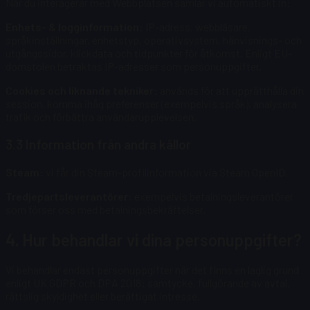
När du interagerar med Webbplatsen samlar vi automatiskt in:
Enhets- & logginformation:
IP-adress, webbläsare,
språkinställningar, enhetstyp, operativsystem, hänvisnings- och
utgångssidor, klickdata och tidpunkter för åtkomst. Enligt EU-
domstolen betraktas IP-adresser som personuppgifter.
Cookies och liknande tekniker:
används för att upprätthålla din
session, komma ihåg preferenser (exempelvis språk), analysera
trafik och förbättra användarupplevelsen.
3.3 Information från andra källor
Steam:
vi får din Steam-profilinformation via Steam OpenID.
Tredjepartsleverantörer:
exempelvis betalningsleverantörer
som förser oss med betalningsbekräftelser.
4. Hur behandlar vi dina personuppgifter?
Vi behandlar endast personuppgifter när det finns en laglig grund
enligt UK GDPR och DPA 2018: samtycke, fullgörande av avtal,
rättslig skyldighet eller berättigat intresse.