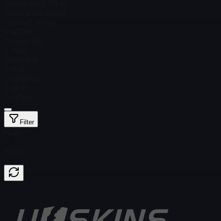
Steam-pris
$ 133,10
Totalt antal i lager
3
Minimalt slitage
$ 142,88
Testad i fält
$ 76,00
Välanvänd
$ 91,21
Stridsärrad
$ 114,11
StatTrak™
Filter
Float
Price