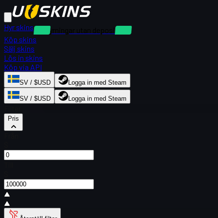
Hyr skins
Uthyrningar utan deposition
Köp skins
Sälj skins
Lös in skins
Köp via API
SV / $USD
Logga in med Steam
SV / $USD
Logga in med Steam
Filter
Pris
Från
$
Till
$