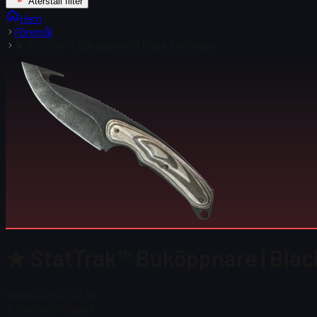
Återställ filter
Hem
Föremål
★ StatTrak™ Buköppnare | Black Laminate
★ StatTrak™ Buköppnare | Blac
Steam-pris
$ 133,10
Totalt antal i lager
3