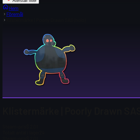
Återställ filter
Hem
Föremål
Klistermärke | Poorly Drawn SAS (holo)
Klistermärke | Poorly Drawn SAS
Steam-pris
$ 2,01
Totalt antal i lager
24
Steam-pris
$ 2,01