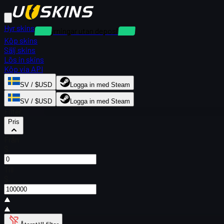
Hyr skins
Uthyrningar utan deposition
Köp skins
Sälj skins
Lös in skins
Köp via API
SV / $USD
Logga in med Steam
SV / $USD
Logga in med Steam
Filter
Pris
Från
$
Till
$