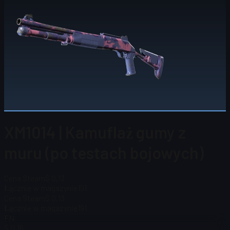
XM1014 | Kamuflaż gumy z
muru (po testach bojowych)
Cena Steam
$ 0,13
Łącznie w magazynie
191
Cena Steam
$ 0,13
Łącznie w magazynie
191
FN
$ 0,16