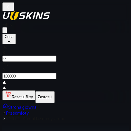
Filtry
Cena
Od
$
Do
$
Resetuj filtry
Zastosuj
Strona główna
Przedmioty
XM1014 | Kamuflaż gumy z muru