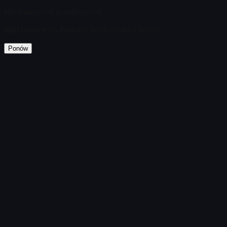
Nie znaleziono przedmiotów
Błąd ładowania
:
Failed to fetch product details
Ponów