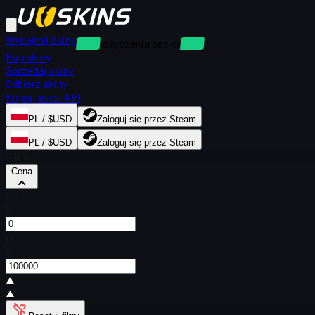
Wynajmij skiny
Wypożyczenia bez kaucji
Kup skiny
Sprzedaj skiny
Odbierz skiny
Kupuj przez API
PL / $USD
Zaloguj się przez Steam
PL / $USD
Zaloguj się przez Steam
Filtry
Cena
Od
$
Do
$