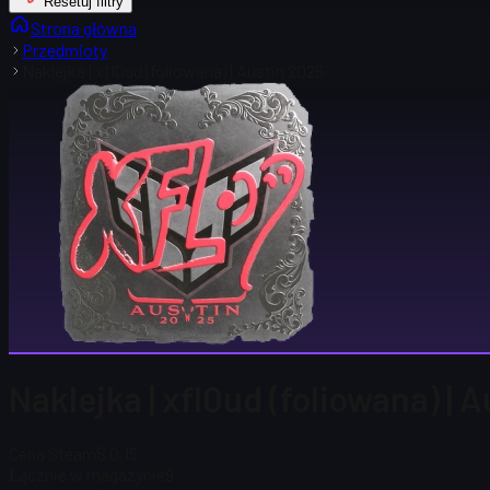
Resetuj filtry
Strona główna
Przedmioty
Naklejka | xfl0ud (foliowana) | Austin 2025
Naklejka | xfl0ud (foliowana) | 
Cena Steam
$ 0,15
Łącznie w magazynie
9