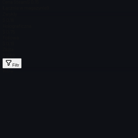
Cena Steam
$ 0,15
Łącznie w magazynie
9
Zwykły
$ 0,16
Holograficzna
$ 0,75
Foliowa
$ 0,19
Złota
$ 2,69
Filtr
Price