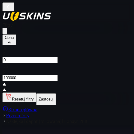
Filtry
Cena
Od
$
Do
$
Resetuj filtry
Zastosuj
Strona główna
Przedmioty
Naklejka | dephh (foliowana) | Londyn 2018