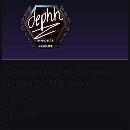
Naklejka | dephh (foliowana) |
Londyn 2018 (Foliowa)
Cena Steam
$ 5,01
Łącznie w magazynie
23
Cena Steam
$ 5,01
Łącznie w magazynie
23
$ 0,52
$ 4,53