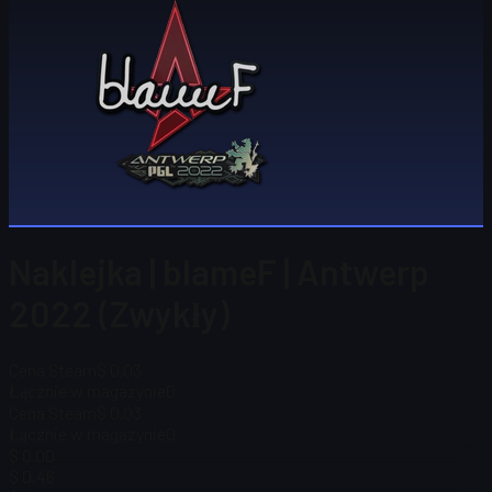
Naklejka | blameF | Antwerp
2022 (Zwykły)
Cena Steam
$ 0,03
Łącznie w magazynie
0
Cena Steam
$ 0,03
Łącznie w magazynie
0
$ 0.00
$ 0,46