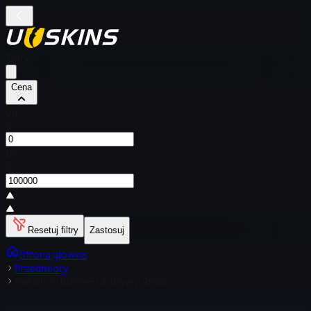
Filtry
Cena
Od
$
Do
$
Resetuj filtry
Zastosuj
Strona główna
Przedmioty
Naklejka | blameF | Antwerp 2022