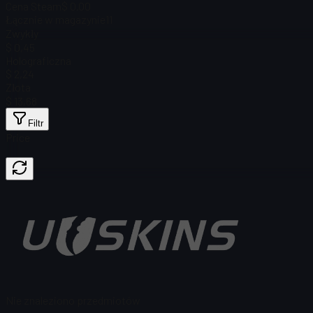
Cena Steam
$ 0.00
Łącznie w magazynie
11
Zwykły
$ 0,45
Holograficzna
$ 2,24
Złota
$ 13,68
Filtr
Price
Nie znaleziono przedmiotów