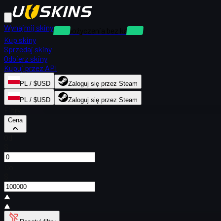
Wynajmij skiny
Wypożyczenia bez kaucji
Kup skiny
Sprzedaj skiny
Odbierz skiny
Kupuj przez API
PL / $USD
Zaloguj się przez Steam
PL / $USD
Zaloguj się przez Steam
Filtry
Cena
Od
$
Do
$