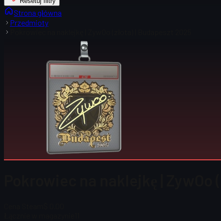
Resetuj filtry
Strona główna
Przedmioty
Pokrowiec na naklejkę | ZywOo (złota) | Budapeszt 2025
Pokrowiec na naklejkę | ZywOo (
Cena Steam
$ 0.00
Łącznie w magazynie
11