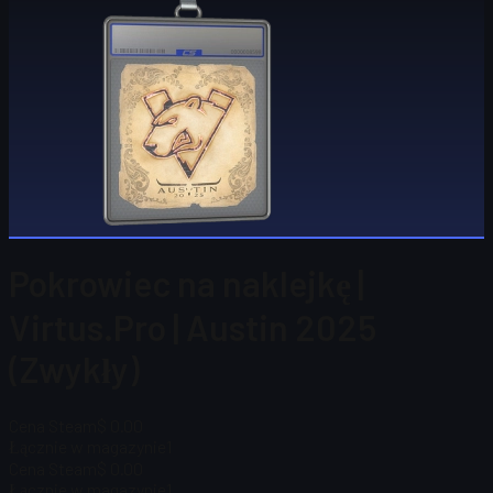
Pokrowiec na naklejkę |
Virtus.Pro | Austin 2025
(Zwykły)
Cena Steam
$ 0.00
Łącznie w magazynie
1
Cena Steam
$ 0.00
Łącznie w magazynie
1