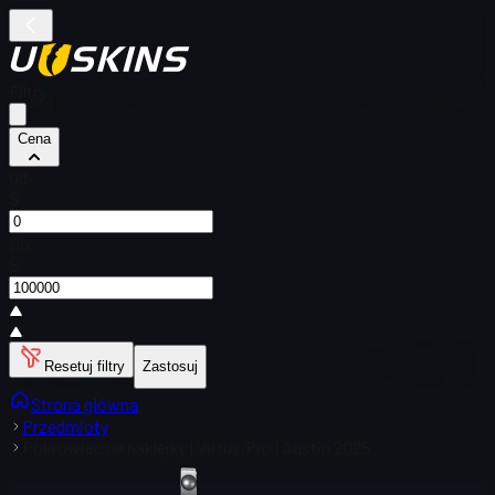
Filtry
Cena
Od
$
Do
$
Resetuj filtry
Zastosuj
Strona główna
Przedmioty
Pokrowiec na naklejkę | Virtus.Pro | Austin 2025