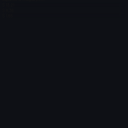
$ 13,21
$ 8,36
$ 1,65
$ 0.00
Filtr
Price
Nie znaleziono przedmiotów
Błąd ładowania
:
Failed to fetch product details
Ponów