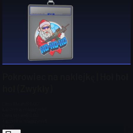
Pokrowiec na naklejkę | Hoł hoł
hoł (Zwykły)
Cena Steam
$ 0.00
Łącznie w magazynie
5
Cena Steam
$ 0.00
Łącznie w magazynie
5
$ 1,30