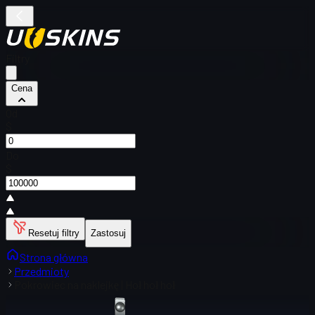
Filtry
Cena
Od
$
Do
$
Resetuj filtry
Zastosuj
Strona główna
Przedmioty
Pokrowiec na naklejkę | Hoł hoł hoł