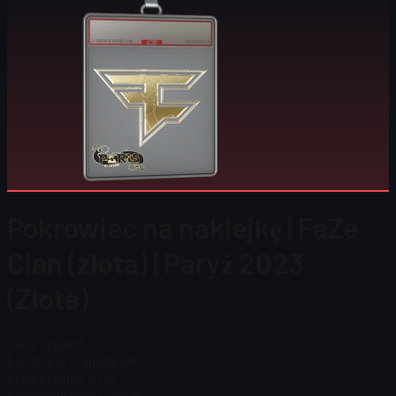
Pokrowiec na naklejkę | FaZe
Clan (złota) | Paryż 2023
(Złota)
Cena Steam
$ 0.00
Łącznie w magazynie
6
Cena Steam
$ 0.00
Łącznie w magazynie
6