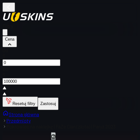
Filtry
Cena
Od
$
Do
$
Resetuj filtry
Zastosuj
Strona główna
Przedmioty
Pokrowiec na naklejkę | FaZe Clan (złota) | Paryż 2023