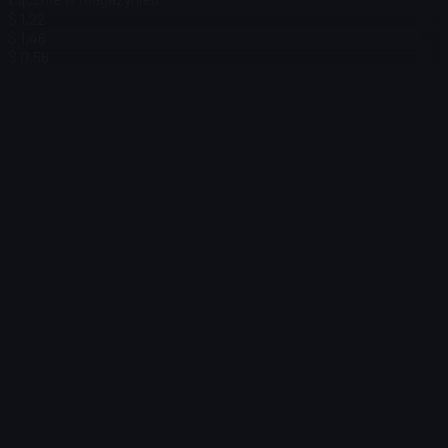
$ 1,22
$ 1,46
$ 0,56
$ 2,74
Filtr
Price
Nie znaleziono przedmiotów
Błąd ładowania
:
Failed to fetch product details
Ponów