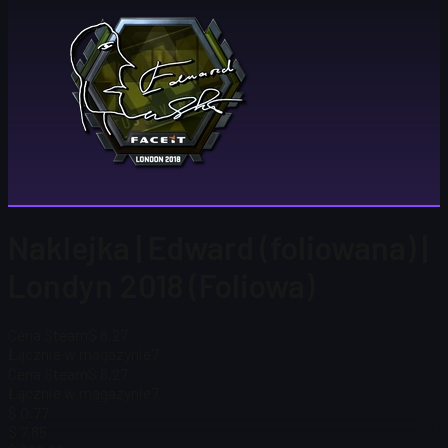
Naklejka | Edward (foliowana) |
Londyn 2018 (Foliowa)
Cena Steam
$ 8,27
Łącznie w magazynie
7
Cena Steam
$ 8,27
Łącznie w magazynie
7
$ 0,77
$ 7,85