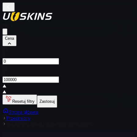
Filtry
Cena
Od
$
Do
$
Resetuj filtry
Zastosuj
Strona główna
Przedmioty
Naklejka | Edward (foliowana) | Londyn 2018