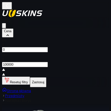
Filtry
Cena
Od
$
Do
$
Resetuj filtry
Zastosuj
Strona główna
Przedmioty
Naklejka | Borys