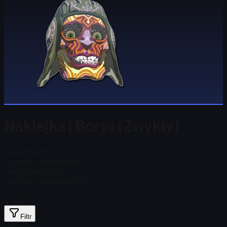
Naklejka | Borys (Zwykły)
Cena Steam
$ 0,24
Łącznie w magazynie
113
Cena Steam
$ 0,24
Łącznie w magazynie
113
$ 0,29
$ 1,07
Filtr
Price