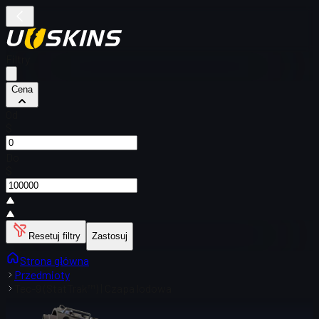
Filtry
Cena
Od
$
Do
$
Resetuj filtry
Zastosuj
Strona główna
Przedmioty
Tec-9 (StatTrak™) | Czapa lodowa