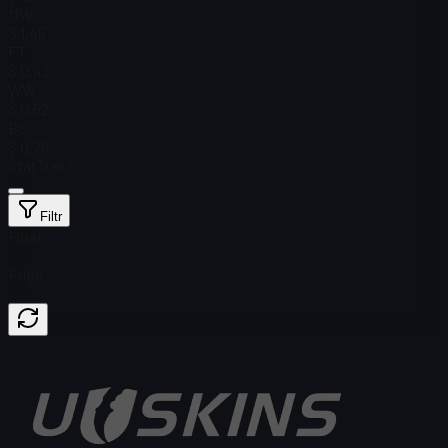
MW
$ 1,45
FT
$ 0,42
WW
$ 0,52
BS
$ 0,76
StatTrak™
Filtr
Float
Price