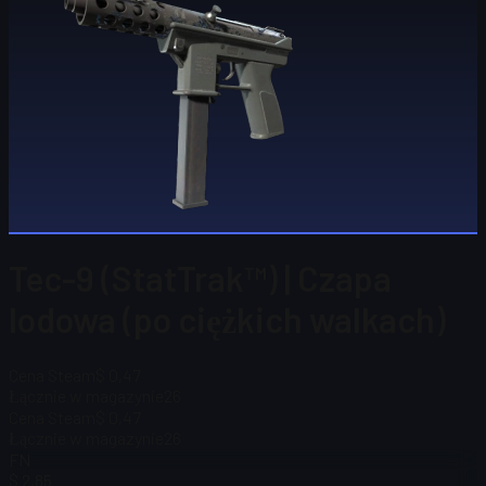
Tec-9 (StatTrak™) | Czapa
lodowa (po ciężkich walkach)
Cena Steam
$ 0,47
Łącznie w magazynie
26
Cena Steam
$ 0,47
Łącznie w magazynie
26
FN
$ 2,85