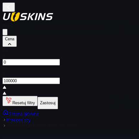
Filtry
Cena
Od
$
Do
$
Resetuj filtry
Zastosuj
Strona główna
Przedmioty
SSG 08 (StatTrak™) | Mroczne wody