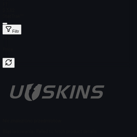
FT
$ 3,62
StatTrak™
Filtr
Float
Price
Nie znaleziono przedmiotów
Błąd ładowania
:
Failed to fetch product details