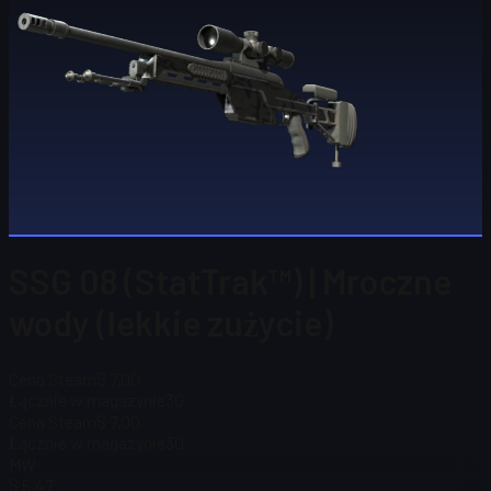
SSG 08 (StatTrak™) | Mroczne
wody (lekkie zużycie)
Cena Steam
$ 7,00
Łącznie w magazynie
30
Cena Steam
$ 7,00
Łącznie w magazynie
30
MW
$ 5,47