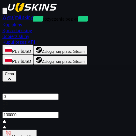
Wynajmij skiny
Wypożyczenia bez kaucji
Kup skiny
Sprzedaj skiny
Odbierz skiny
Kupuj przez API
PL / $USD
Zaloguj się przez Steam
PL / $USD
Zaloguj się przez Steam
Filtry
Cena
Od
$
Do
$