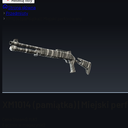
Resetuj filtry
Strona główna
Przedmioty
XM1014 (pamiątka) | Miejski perforowany
XM1014 (pamiątka) | Miejski per
Cena Steam
$ 11,83
Łącznie w magazynie
2