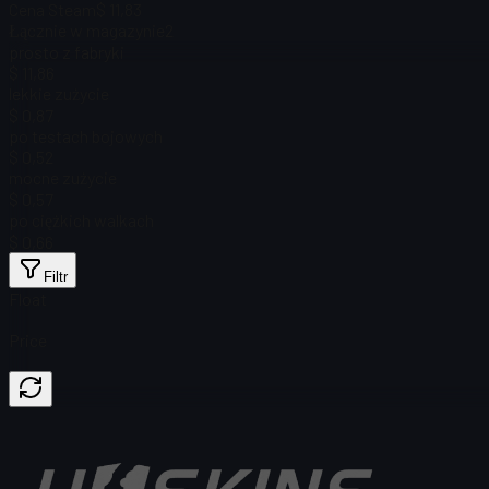
Cena Steam
$ 11,83
Łącznie w magazynie
2
prosto z fabryki
$ 11,86
lekkie zużycie
$ 0,87
po testach bojowych
$ 0,52
mocne zużycie
$ 0,57
po ciężkich walkach
$ 0,66
Filtr
Float
Price