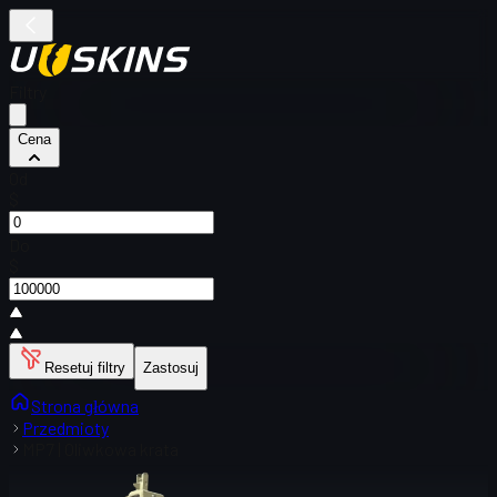
Filtry
Cena
Od
$
Do
$
Resetuj filtry
Zastosuj
Strona główna
Przedmioty
MP7 | Oliwkowa krata