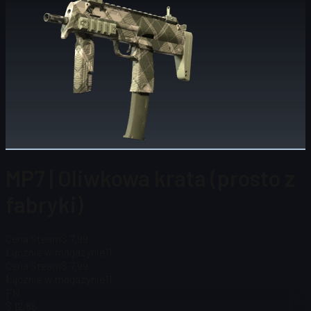
MP7 | Oliwkowa krata (prosto z
fabryki)
Cena Steam
$ 7,99
Łącznie w magazynie
11
Cena Steam
$ 7,99
Łącznie w magazynie
11
FN
$ 12,86