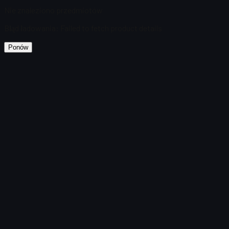
Nie znaleziono przedmiotów
Błąd ładowania
:
Failed to fetch product details
Ponów