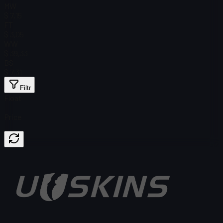
MW
$ 7,15
FT
$ 3,05
WW
$ 39,33
BS
$ 7,31
Filtr
Float
Price