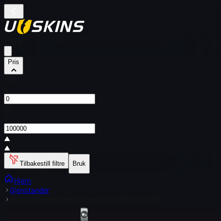
Filtre
Pris
Fra
$
Til
$
Tilbakestill filtre
Bruk
Hjem
Gjenstander
Klistremerkeholder | seized (gull) | Krakow 2017