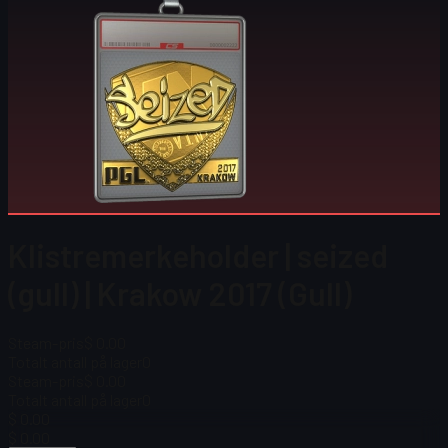
Klistremerkeholder | seized
(gull) | Krakow 2017 (Gull)
Steam-pris
$ 0.00
Totalt antall på lager
0
Steam-pris
$ 0.00
Totalt antall på lager
0
$ 0.00
$ 0.00