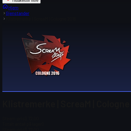
Tilbakestill filtre
Hjem
Gjenstander
Klistremerke | ScreaM | Cologne 2016
Klistremerke | ScreaM | Cologne
Steam-pris
$ 72.00
Totalt antall på lager
0
Steam-pris
$ 72.00