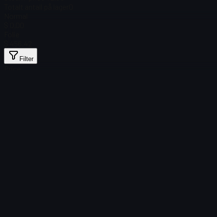
Totalt antall på lager
0
Normal
$ 0.00
Folie
$ 456.42
Filter
Price
Fant ingen gjenstander
Lasting mislyktes
:
Failed to fetch product details
Prøv på nytt