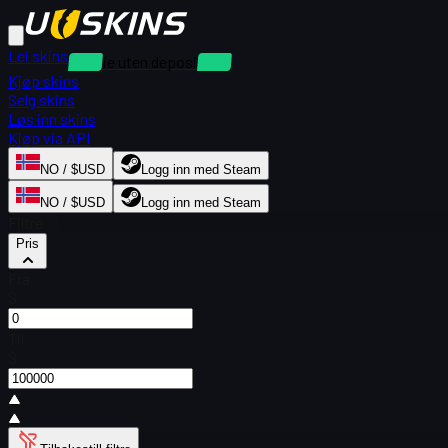
Lei skins
Utleie uten depositum
Kjøp skins
Selg skins
Løs inn skins
Kjøp via API
NO / $USD
Logg inn med Steam
NO / $USD
Logg inn med Steam
Filtre
Pris
Fra
$
Til
$