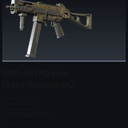
UMP-45 | Mudder
(Gevechtssporen)
Steam-prijs
$ 0,04
Totaal aantal op voorraad
1
Steam-prijs
$ 0,04
Totaal aantal op voorraad
1
FN
$ 0,57