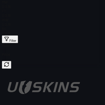
MW
$ 0,16
FT
$ 0,16
WW
$ 0,16
BS
$ 0,16
Filter
Float
Price