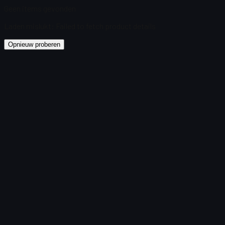
Geen items gevonden
Laden mislukt
:
Failed to fetch product details
Opnieuw proberen