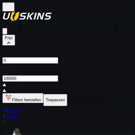
Filters
Prijs
Van
$
Naar
$
Filters herstellen
Toepassen
Home
Items
UMP-45 | Mudder