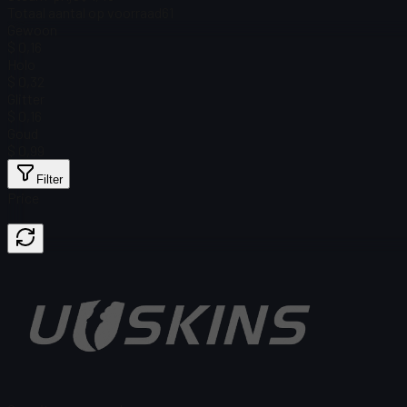
Totaal aantal op voorraad
61
Gewoon
$ 0,16
Holo
$ 0,32
Glitter
$ 0,16
Goud
$ 0,99
Filter
Price