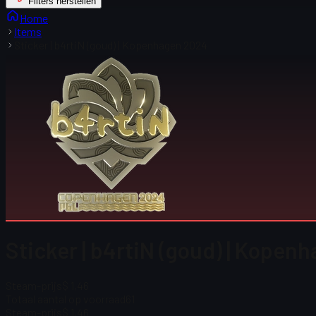
Filters herstellen
Home
Items
Sticker | b4rtiN (goud) | Kopenhagen 2024
Sticker | b4rtiN (goud) | Kope
Steam-prijs
$ 1,46
Totaal aantal op voorraad
61
Steam-prijs
$ 1,46