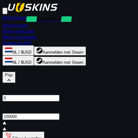
Skins huren
Verhuur zonder borg
Skins kopen
Skins verkopen
Skins inwisselen
Kopen via API
NL / $USD
Aanmelden met Steam
NL / $USD
Aanmelden met Steam
Filters
Prijs
Van
$
Naar
$