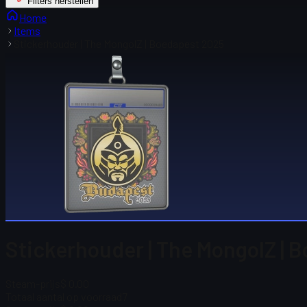
Filters herstellen
Home
Items
Stickerhouder | The MongolZ | Boedapest 2025
Stickerhouder | The MongolZ |
Steam-prijs
$ 0.00
Totaal aantal op voorraad
7