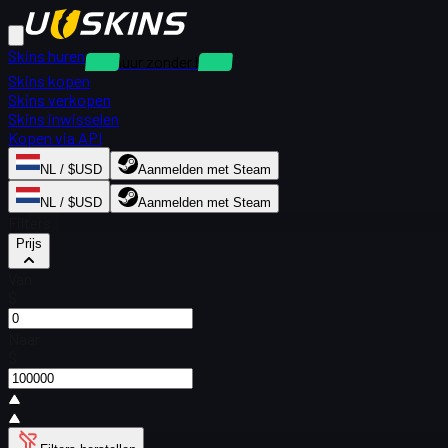
Skins huren
Verhuur zonder borg
Skins kopen
Skins verkopen
Skins inwisselen
Kopen via API
NL / $USD
Aanmelden met Steam
NL / $USD
Aanmelden met Steam
Filters
Prijs
Van
$
Naar
$