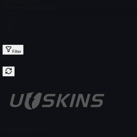
Steam-prijs
$ 0.00
Totaal aantal op voorraad
7
Gewoon
$ 0,46
Holo
$ 1,34
Goud
$ 1,45
Filter
Price
Geen items gevonden