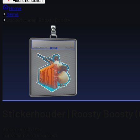
Filters herstellen
Home
Items
Stickerhouder | Roosty Boosty
Stickerhouder | Roosty Boosty 
Steam-prijs
$ 0.00
Totaal aantal op voorraad
1