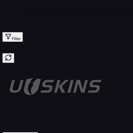
Steam-prijs
$ 0.00
Totaal aantal op voorraad
1
Gewoon
$ 13,04
Glimmend
$ 0.00
Filter
Price
Geen items gevonden
Laden mislukt
:
Failed to fetch product details