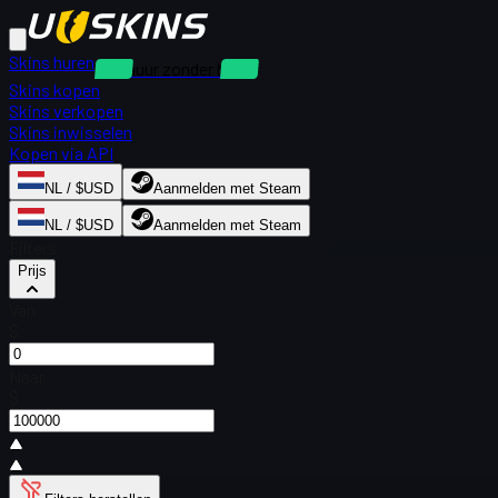
Skins huren
Verhuur zonder borg
Skins kopen
Skins verkopen
Skins inwisselen
Kopen via API
NL / $USD
Aanmelden met Steam
NL / $USD
Aanmelden met Steam
Filters
Prijs
Van
$
Naar
$