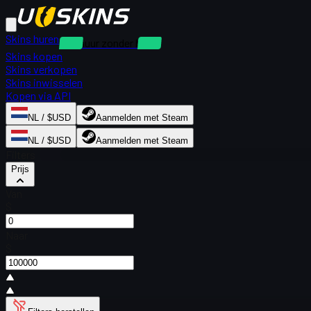
Skins huren
Verhuur zonder borg
Skins kopen
Skins verkopen
Skins inwisselen
Kopen via API
NL / $USD
Aanmelden met Steam
NL / $USD
Aanmelden met Steam
Filters
Prijs
Van
$
Naar
$