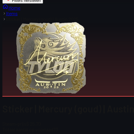
Filters herstellen
Home
Items
Sticker | Mercury (goud) | Austin 2025
Sticker | Mercury (goud) | Aust
Steam-prijs
$ 25,70
Totaal aantal op voorraad
73