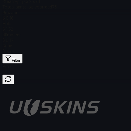
Steam-prijs
$ 25,70
Totaal aantal op voorraad
73
Gewoon
$ 0,16
Holo
$ 1,52
Glimmend
$ 0,17
Goud
$ 7,75
Filter
Price