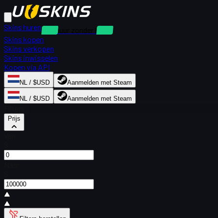
Skins huren
Verhuur zonder borg
Skins kopen
Skins verkopen
Skins inwisselen
Kopen via API
NL / $USD
Aanmelden met Steam
NL / $USD
Aanmelden met Steam
Filters
Prijs
Van
$
Naar
$