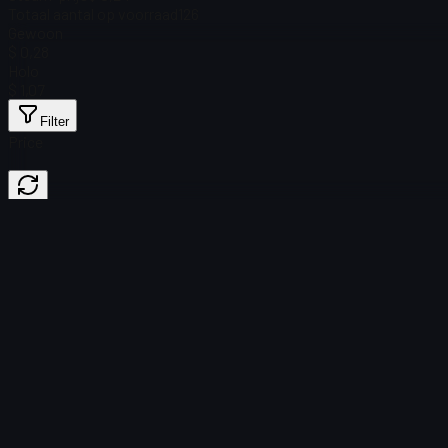
Totaal aantal op voorraad
126
Gewoon
$ 0,28
Holo
$ 1,07
Filter
Price
Geen items gevonden
Laden mislukt
:
Failed to fetch product details
Opnieuw proberen