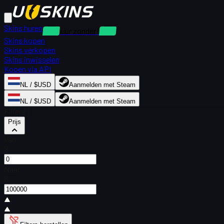
Skins huren
Verhuur zonder borg
Skins kopen
Skins verkopen
Skins inwisselen
Kopen via API
NL / $USD
Aanmelden met Steam
NL / $USD
Aanmelden met Steam
Filters
Prijs
Van
$
Naar
$