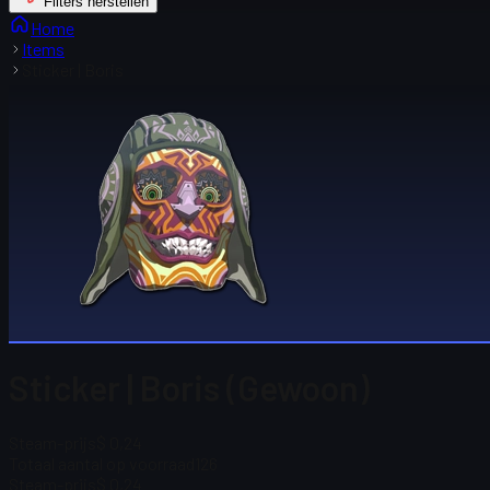
Filters herstellen
Home
Items
Sticker | Boris
Sticker | Boris (Gewoon)
Steam-prijs
$ 0,24
Totaal aantal op voorraad
126
Steam-prijs
$ 0,24