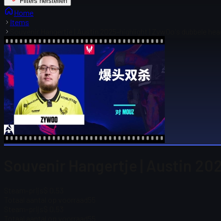
Filters herstellen
Home
Items
Souvenir Hangertje | Austin 2025-highlight | ZywOo's dubbele he
Souvenir Hangertje | Austin 20
Steam-prijs
$ 0,53
Totaal aantal op voorraad
55
Steam-prijs
$ 0,53
Totaal aantal op voorraad
55