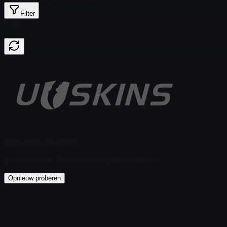
Filter
Price
Geen items gevonden
Laden mislukt
:
Failed to fetch product details
Opnieuw proberen