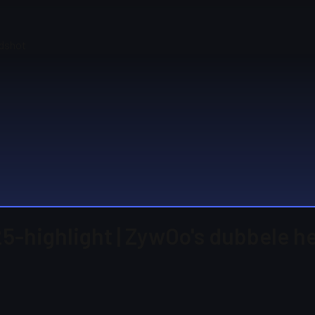
adshot
25-highlight | ZywOo's dubbele 