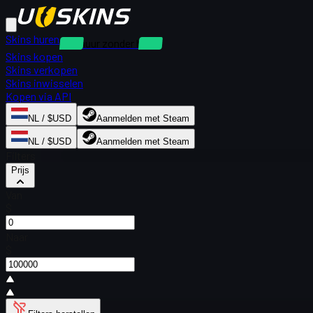
Skins huren
Verhuur zonder borg
Skins kopen
Skins verkopen
Skins inwisselen
Kopen via API
NL / $USD
Aanmelden met Steam
NL / $USD
Aanmelden met Steam
Filters
Prijs
Van
$
Naar
$