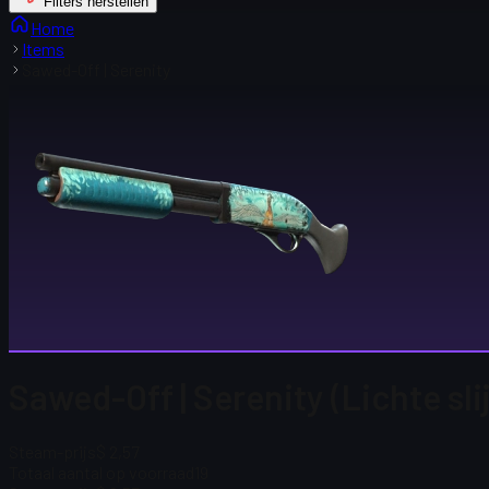
Filters herstellen
Home
Items
Sawed-Off | Serenity
Sawed-Off | Serenity (Lichte sli
Steam-prijs
$ 2,57
Totaal aantal op voorraad
19