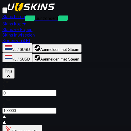
Skins huren
Verhuur zonder borg
Skins kopen
Skins verkopen
Skins inwisselen
Kopen via API
NL / $USD
Aanmelden met Steam
NL / $USD
Aanmelden met Steam
Filters
Prijs
Van
$
Naar
$