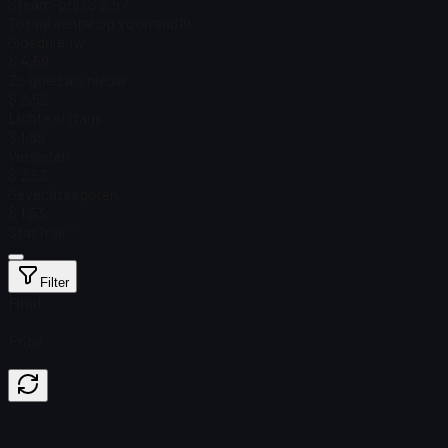
Steam-prijs
$ 2,57
Totaal aantal op voorraad
19
Gloednieuw
$ 4,59
Zo goed als nieuw
$ 2,52
Lichte slijtage
$ 1,89
Versleten
$ 2,53
Gevechtssporen
$ 1,53
StatTrak™
Filter
Float
Price