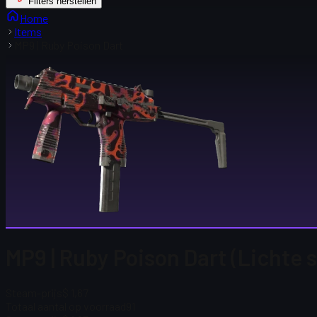
Filters herstellen
Home
Items
MP9 | Ruby Poison Dart
MP9 | Ruby Poison Dart (Lichte s
Steam-prijs
$ 1,67
Totaal aantal op voorraad
91