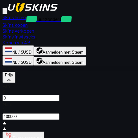
Skins huren
Verhuur zonder borg
Skins kopen
Skins verkopen
Skins inwisselen
Kopen via API
NL / $USD
Aanmelden met Steam
NL / $USD
Aanmelden met Steam
Filters
Prijs
Van
$
Naar
$