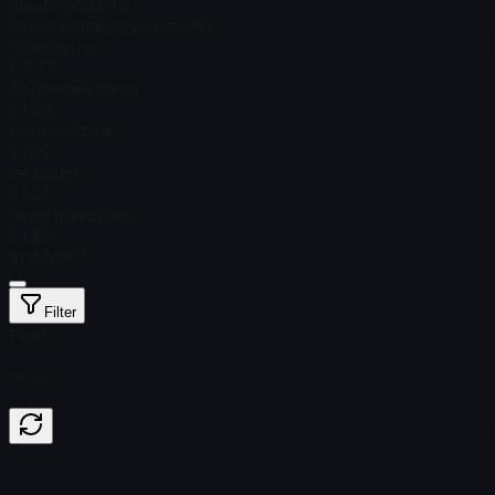
Steam-prijs
$ 1,67
Totaal aantal op voorraad
91
Gloednieuw
$ 5,73
Zo goed als nieuw
$ 1,80
Lichte slijtage
$ 1,05
Versleten
$ 1,28
Gevechtssporen
$ 1,68
StatTrak™
Filter
Float
Price