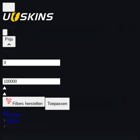
Filters
Prijs
Van
$
Naar
$
Filters herstellen
Toepassen
Home
Items
MAG-7 | Navy Sheen