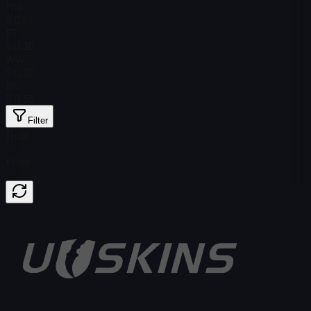
MW
$ 0,61
FT
$ 0,20
WW
$ 0,32
BS
$ 0,53
Filter
Float
Price