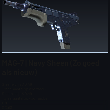
MAG-7 | Navy Sheen (Zo goed
als nieuw)
Steam-prijs
$ 0,49
Totaal aantal op voorraad
59
Steam-prijs
$ 0,49
Totaal aantal op voorraad
59
FN
$ 0,63