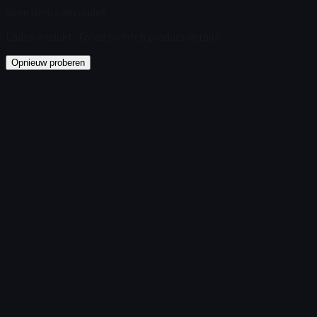
Geen items gevonden
Laden mislukt
:
Failed to fetch product details
Opnieuw proberen