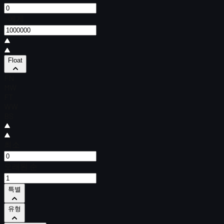
~에게
Float
FN
MW
FT
WW
BS
최소
오래된 순
특별
유형