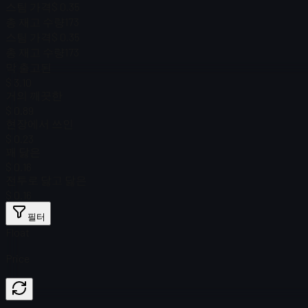
스팀 가격
$ 0.35
총 재고 수량
173
스팀 가격
$ 0.35
총 재고 수량
173
막 출고된
$ 3.10
거의 깨끗한
$ 0.89
현장에서 쓰인
$ 0.23
꽤 닳은
$ 0.16
전투로 닳고 닳은
$ 0.16
필터
Float
Price