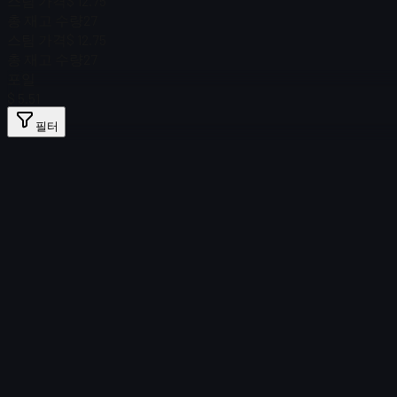
스팀 가격
$ 12.75
총 재고 수량
27
스팀 가격
$ 12.75
총 재고 수량
27
포일
$ 5.51
필터
Price
아이템을 찾을 수 없습니다
로드 실패
:
Failed to fetch product details