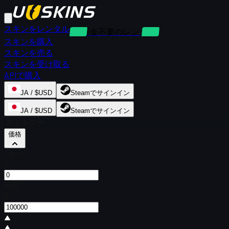
スキンをレンタル
保証金不要のレンタル
スキンを購入
スキンを売る
スキンを受け取る
APIで購入
JA / $USD
Steamでサインイン
JA / $USD
Steamでサインイン
フィルター
価格
~から
$
宛先
$