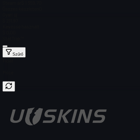
Steam ár
$ 1 359,70
Összes készleten
0
Gyári új
$ 211,97
Kevéssé használt
$ 0.00
StatTrak™
Szűrő
Float
Price