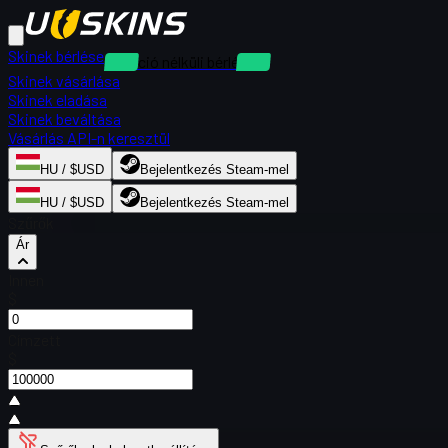
Skinek bérlése
Kaució nélküli bérlések
Skinek vásárlása
Skinek eladása
Skinek beváltása
Vásárlás API-n keresztül
HU / $USD
Bejelentkezés Steam-mel
HU / $USD
Bejelentkezés Steam-mel
Szűrők
Ár
Innen
$
Címzett
$