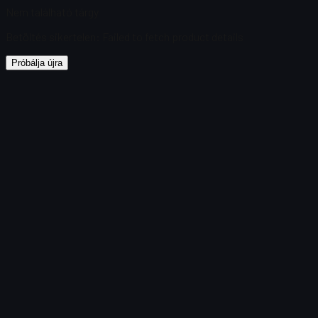
Nem található tárgy
Betöltés sikertelen
:
Failed to fetch product details
Próbálja újra