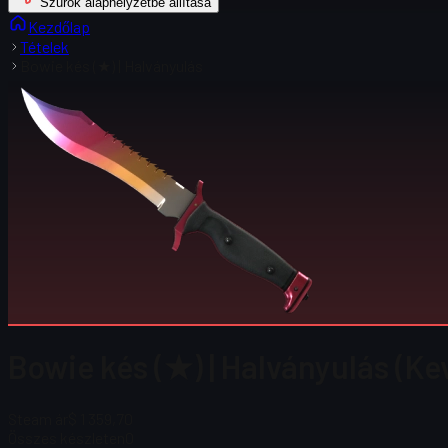
Szűrők alaphelyzetbe állítása
Kezdőlap
Tételek
Bowie kés (★) | Halványulás
Bowie kés (★) | Halványulás (Ke
Steam ár
$ 1 359,70
Összes készleten
0