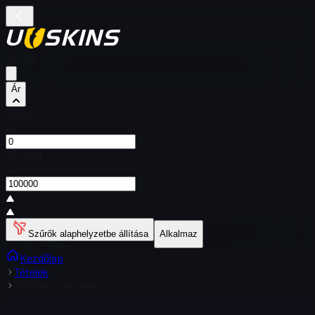
Szűrők
Ár
Innen
$
Címzett
$
Szűrők alaphelyzetbe állítása
Alkalmaz
Kezdőlap
Tételek
XM1014 | Cikkcakk