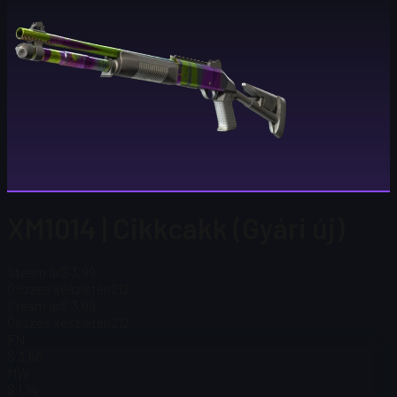
XM1014 | Cikkcakk (Gyári új)
Steam ár
$ 3,99
Összes készleten
212
Steam ár
$ 3,99
Összes készleten
212
FN
$ 3,68
MW
$ 1,14