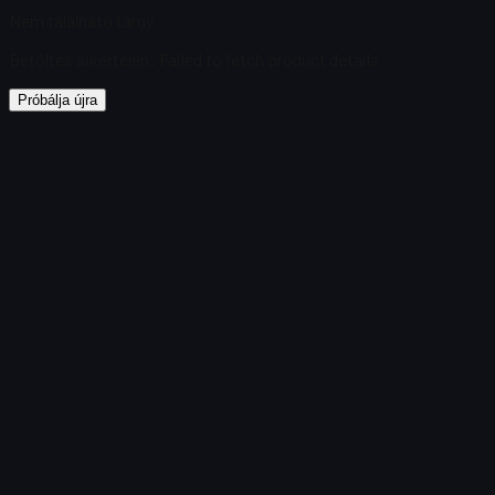
Nem található tárgy
Betöltés sikertelen
:
Failed to fetch product details
Próbálja újra