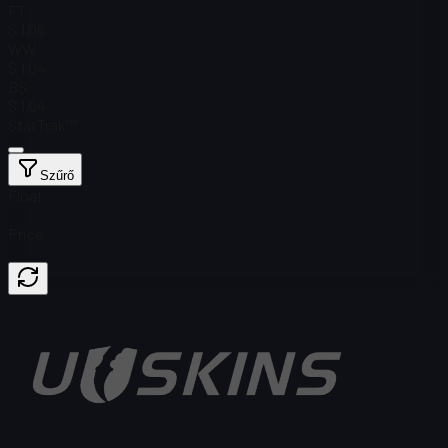
FT
$ 1,06
WW
$ 1,04
BS
$ 1,04
StatTrak™
Szűrő
Float
Price