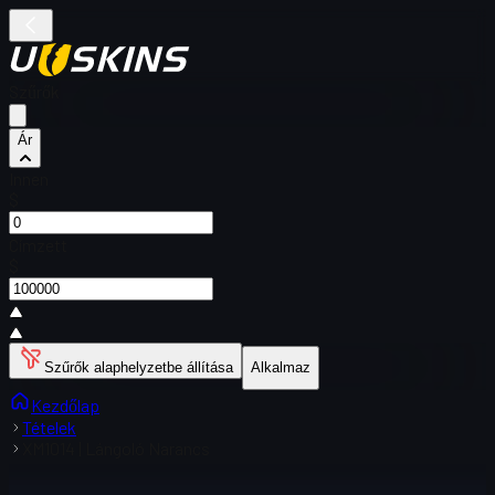
Szűrők
Ár
Innen
$
Címzett
$
Szűrők alaphelyzetbe állítása
Alkalmaz
Kezdőlap
Tételek
XM1014 | Lángoló Narancs