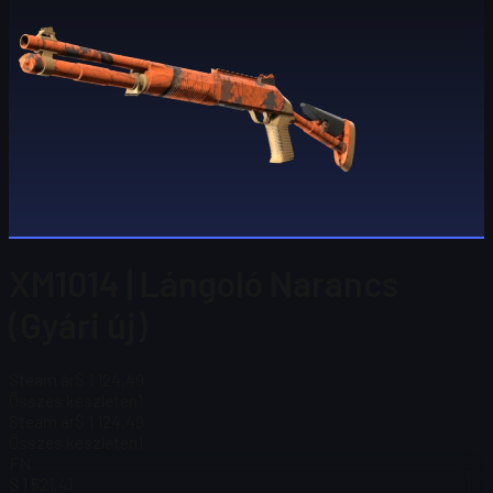
XM1014 | Lángoló Narancs
(Gyári új)
Steam ár
$ 1 124,49
Összes készleten
1
Steam ár
$ 1 124,49
Összes készleten
1
FN
$ 1 521,41