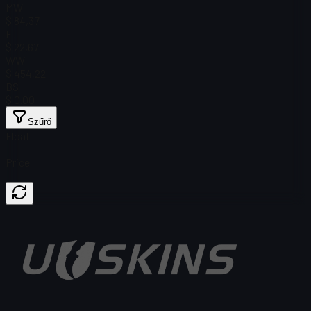
MW
$ 84,37
FT
$ 22,67
WW
$ 454,22
BS
$ 0.00
Szűrő
Float
Price