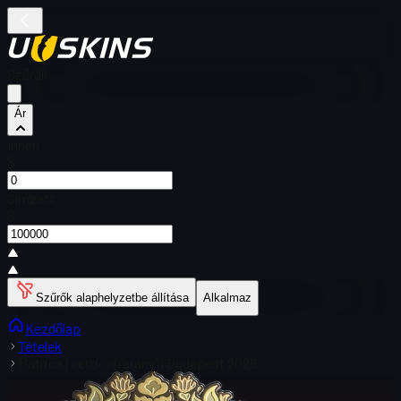
Szűrők
Ár
Innen
$
Címzett
$
Szűrők alaphelyzetbe állítása
Alkalmaz
Kezdőlap
Tételek
Matrica | xertioN (arany) | Budapest 2025