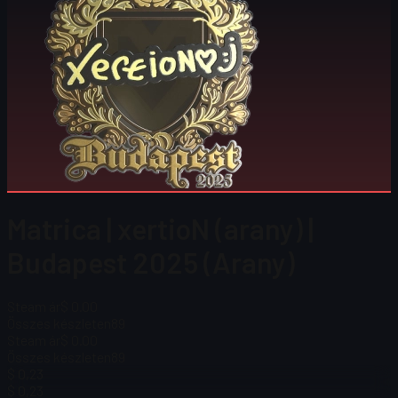
Matrica | xertioN (arany) |
Budapest 2025 (Arany)
Steam ár
$ 0.00
Összes készleten
89
Steam ár
$ 0.00
Összes készleten
89
$ 0,23
$ 0,23