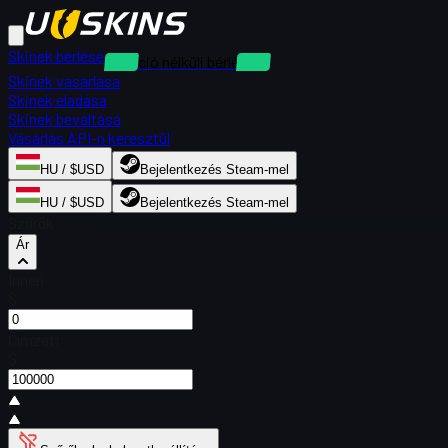
Skinek bérlése
Kaució nélküli bérlések
Skinek vásárlása
Skinek eladása
Skinek beváltása
Vásárlás API-n keresztül
HU / $USD
Bejelentkezés Steam-mel
HU / $USD
Bejelentkezés Steam-mel
Szűrők
Ár
Innen
$
Címzett
$