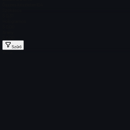
Összes készleten
104
Szokásos
$ 0,31
Hologramos
$ 0.00
Arany
$ 0.00
Szűrő
Price
Nem található tárgy