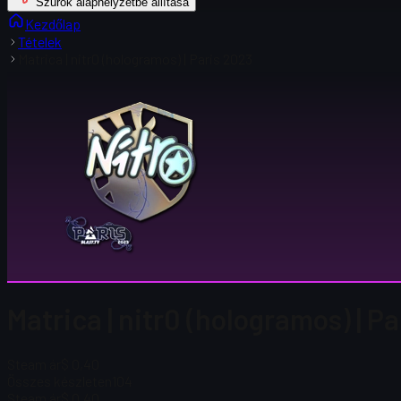
Szűrők alaphelyzetbe állítása
Kezdőlap
Tételek
Matrica | nitr0 (hologramos) | Paris 2023
Matrica | nitr0 (hologramos) | 
Steam ár
$ 0,40
Összes készleten
104
Steam ár
$ 0,40