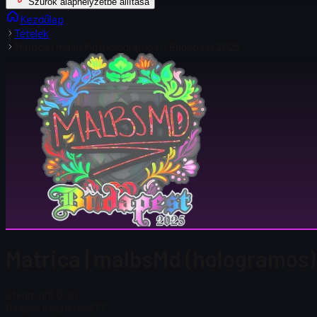
Szűrők alaphelyzetbe állítása
Kezdőlap
Tételek
Matrica | malbsMd (hologramos) | Budapest 2025
Matrica | malbsMd (hologramos)
Steam ár
$ 0.00
Összes készleten
277