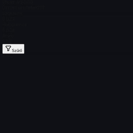
Steam ár
$ 0.00
Összes készleten
277
Szokásos
$ 0,23
Hologramos
$ 0,38
Arany
$ 1,16
Szűrő
Price
Nem található tárgy