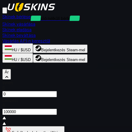
Skinek bérlése
Kaució nélküli bérlések
Skinek vásárlása
Skinek eladása
Skinek beváltása
Vásárlás API-n keresztül
HU / $USD
Bejelentkezés Steam-mel
HU / $USD
Bejelentkezés Steam-mel
Szűrők
Ár
Innen
$
Címzett
$